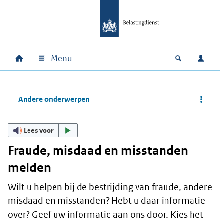
Ga naar hoofdinhoud
Ga direct naar hoofdnavigatie
Ga direct naar footer
Menu
Home
Open zoek
Inlo
Hoofdnavigatie
Andere onderwerpen
Lees voor
Fraude, misdaad en misstanden
melden
Wilt u helpen bij de bestrijding van fraude, andere
misdaad en misstanden? Hebt u daar informatie
over? Geef uw informatie aan ons door. Kies het