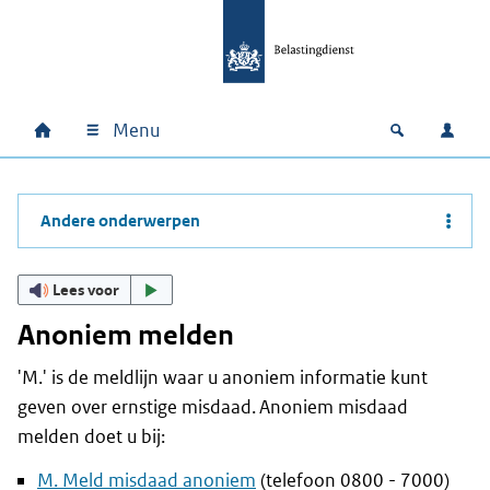
Ga naar hoofdinhoud
Ga direct naar hoofdnavigatie
Ga direct naar footer
Menu
Home
Open zoek
Inlo
Hoofdnavigatie
Andere onderwerpen
Lees voor
Anoniem melden
'M.' is de meldlijn waar u anoniem informatie kunt
geven over ernstige misdaad. Anoniem misdaad
melden doet u bij:
M. Meld misdaad anoniem
(telefoon 0800 - 7000)