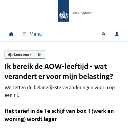
Ga naar hoofdinhoud
Ga direct naar hoofdnavigatie
Ga direct naar footer
Menu
Home
Open zoek
Inlo
Hoofdnavigatie
Lees voor
Ik bereik de AOW-leeftijd - wat
verandert er voor mijn belasting?
We zetten de belangrijkste veranderingen voor u op
een rij.
Het tarief in de 1e schijf van box 1 (werk en
woning) wordt lager