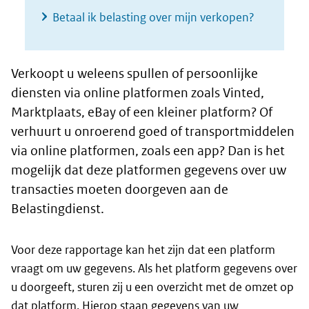
Betaal ik belasting over mijn verkopen?
Verkoopt u weleens spullen of persoonlijke
diensten via online platformen zoals Vinted,
Marktplaats, eBay of een kleiner platform? Of
verhuurt u onroerend goed of transportmiddelen
via online platformen, zoals een app? Dan is het
mogelijk dat deze platformen gegevens over uw
transacties moeten doorgeven aan de
Belastingdienst.
Voor deze rapportage kan het zijn dat een platform
vraagt om uw gegevens. Als het platform gegevens over
u doorgeeft, sturen zij u een overzicht met de omzet op
dat platform. Hierop staan gegevens van uw