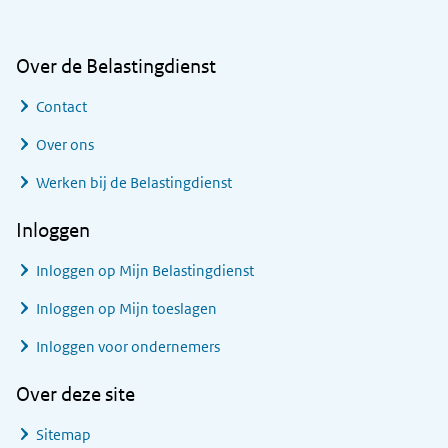
Over de Belastingdienst
Contact
Over ons
Werken bij de Belastingdienst
Inloggen
Inloggen op Mijn Belastingdienst
Inloggen op Mijn toeslagen
Inloggen voor ondernemers
Over deze site
Sitemap