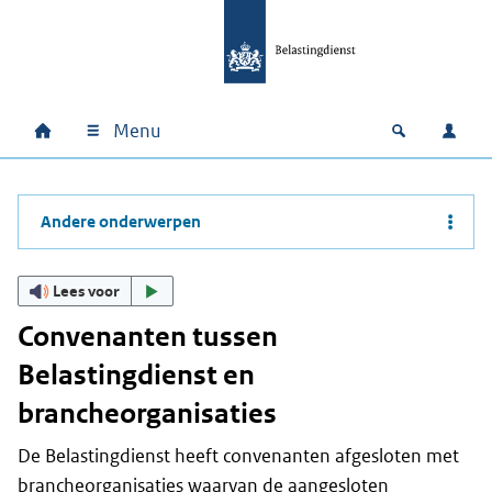
Ga naar hoofdinhoud
Ga direct naar hoofdnavigatie
Ga direct naar footer
Menu
Home
Open zoek
Inlo
Hoofdnavigatie
Andere onderwerpen
Lees voor
Convenanten tussen
Belastingdienst en
brancheorganisaties
De Belastingdienst heeft convenanten afgesloten met
brancheorganisaties waarvan de aangesloten