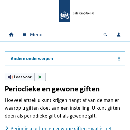
Ga naar hoofdinhoud
Ga direct naar hoofdnavigatie
Ga direct naar footer
Menu
Home
Open zoek
Inlo
Hoofdnavigatie
Andere onderwerpen
Lees voor
Periodieke en gewone giften
Hoeveel aftrek u kunt krijgen hangt af van de manier
waarop u giften doet aan een instelling. U kunt giften
doen als periodieke gift of als gewone gift.
Periodieke giften en gewone giften - wat is het