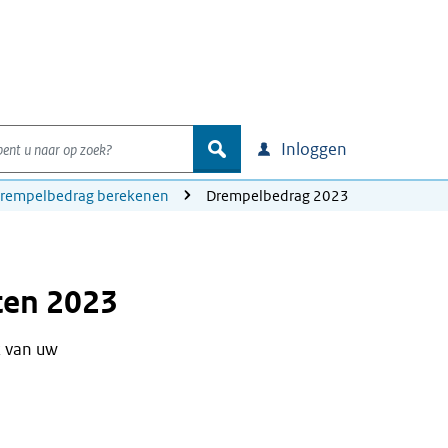
nt u naar op zoek?
zoek
Inloggen
rempelbedrag berekenen
Drempelbedrag 2023
ten 2023
k van uw