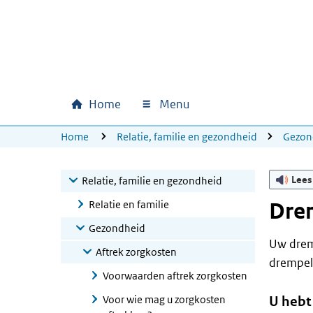
Ga naar hoofdinhoud
Ga direct naar hoofdnavigatie
Ga direct naar footer
Home
Menu
Hoofdnavigatie
U bevindt zich hier:
Home
Relatie, familie en gezondheid
Gezon
Lees
Relatie, familie en gezondheid
Relatie en familie
Drem
Gezondheid
Uw dremp
Aftrek zorgkosten
drempel
Voorwaarden aftrek zorgkosten
Voor wie mag u zorgkosten
U hebt 