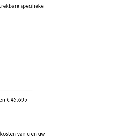
ftrekbare specifieke
en € 45.695
rgkosten van u en uw