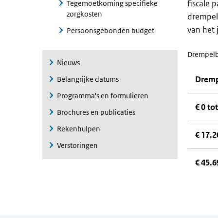
fiscale 
Tegemoetkoming specifieke
zorgkosten
drempeli
van het j
Persoonsgebonden budget
Drempelbe
Nieuws
Drem
Belangrijke datums
Programma's en formulieren
€ 0 to
Brochures en publicaties
Rekenhulpen
€ 17.2
Verstoringen
€ 45.