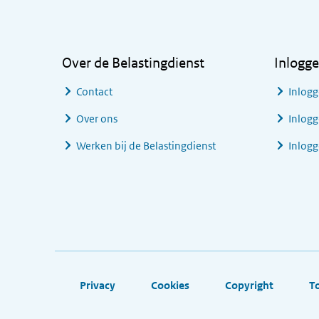
Algemene informatie
Over de Belastingdienst
Inlogg
Contact
Inlogg
Over ons
Inlogg
Werken bij de Belastingdienst
Inlog
Footer links
Privacy
Cookies
Copyright
T