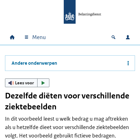
Ga naar hoofdinhoud
Ga direct naar hoofdnavigatie
Ga direct naar footer
Menu
Home
Open zoek
Inlo
Hoofdnavigatie
Andere onderwerpen
Lees voor
Dezelfde diëten voor verschillende
ziektebeelden
In dit voorbeeld leest u welk bedrag u mag aftrekken
als u hetzelfde dieet voor verschillende ziektebeelden
volgt. Het voorbeeld gebruikt fictieve bedragen.