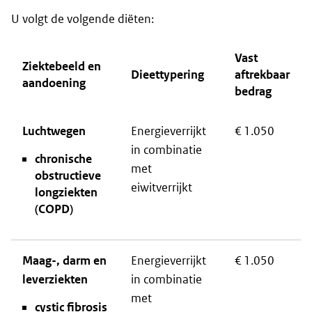
U volgt de volgende diëten:
Vast
Ziektebeeld en
Dieettypering
aftrekbaar
aandoening
bedrag
Luchtwegen
Energieverrijkt
€ 1.050
in combinatie
chronische
met
obstructieve
eiwitverrijkt
longziekten
(COPD)
Maag-, darm en
Energieverrijkt
€ 1.050
leverziekten
in combinatie
met
cystic fibrosis