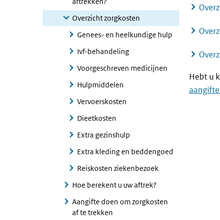
aftrekken?
Overz
Overzicht zorgkosten
Overz
Genees- en heelkundige hulp
Ivf-behandeling
Overz
Voorgeschreven medicijnen
Hebt u k
Hulpmiddelen
aangifte
Vervoerskosten
Dieetkosten
Extra gezinshulp
Extra kleding en beddengoed
Reiskosten ziekenbezoek
Hoe berekent u uw aftrek?
Aangifte doen om zorgkosten
af te trekken