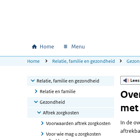
Ga naar hoofdinhoud
Ga direct naar hoofdnavigatie
Ga direct naar footer
Home
Menu
Hoofdnavigatie
U bevindt zich hier:
Home
Relatie, familie en gezondheid
Gezon
Lees
Relatie, familie en gezondheid
Relatie en familie
Over
Gezondheid
met
Aftrek zorgkosten
In de ov
Voorwaarden aftrek zorgkosten
aftrekbaa
Voor wie mag u zorgkosten