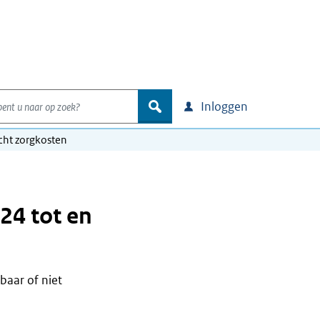
nt u naar op zoek?
zoek
Inloggen
cht zorgkosten
24 tot en
kbaar of niet