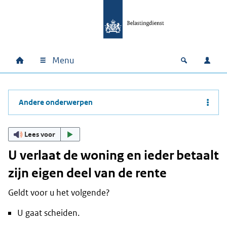
Ga naar hoofdinhoud
Ga direct naar hoofdnavigatie
Ga direct naar footer
Menu
Home
Open zoek
Inlo
Hoofdnavigatie
Andere onderwerpen
Lees voor
U verlaat de woning en ieder betaalt
zijn eigen deel van de rente
Geldt voor u het volgende?
U gaat scheiden.