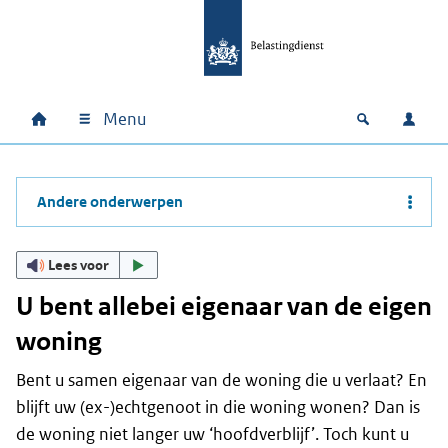
Ga naar hoofdinhoud
Ga direct naar hoofdnavigatie
Ga direct naar footer
Menu
Home
Open zoek
Inlo
Hoofdnavigatie
Andere onderwerpen
Lees voor
U bent allebei eigenaar van de eigen
woning
Bent u samen eigenaar van de woning die u verlaat? En
blijft uw (ex-)echtgenoot in die woning wonen? Dan is
de woning niet langer uw ‘hoofdverblijf’. Toch kunt u