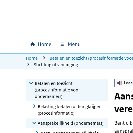
Ga naar hoofdinhoud
Ga direct naar hoofdnavigatie
Ga direct naar footer
Home
Menu
Hoofdnavigatie
U bevindt zich hier:
Home
Betalen en toezicht (procesinformatie vo
Stichting of vereniging
Lees
Betalen en toezicht
(procesinformatie voor
Aans
ondernemers)
vere
Belasting betalen of terugkrijgen
(procesinformatie)
Bent u b
Aansprakelijkheid (ondernemers)
aansprak