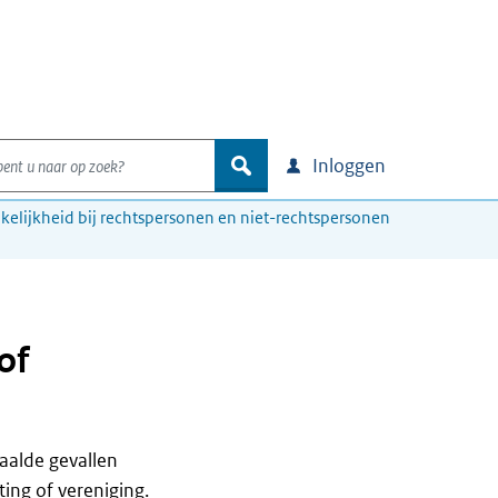
nt u naar op zoek?
zoek
Inloggen
kelijkheid bij rechtspersonen en niet-rechtspersonen
of
paalde gevallen
ing of vereniging.