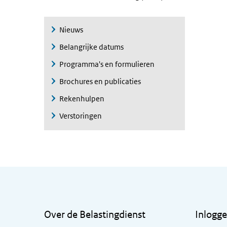
Nieuws
Belangrijke datums
Programma's en formulieren
Brochures en publicaties
Rekenhulpen
Verstoringen
Algemene informatie
Over de Belastingdienst
Inlogg