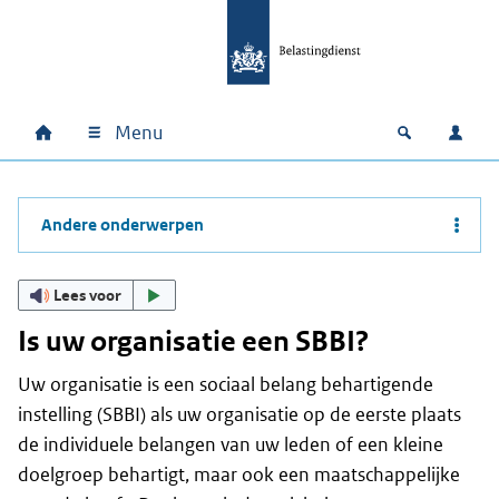
Ga naar hoofdinhoud
Ga direct naar hoofdnavigatie
Ga direct naar footer
Menu
Home
Open zoek
Inlo
Hoofdnavigatie
Andere onderwerpen
Lees voor
Is uw organisatie een SBBI?
Uw organisatie is een sociaal belang behartigende
instelling (SBBI) als uw organisatie op de eerste plaats
de individuele belangen van uw leden of een kleine
doelgroep behartigt, maar ook een maatschappelijke