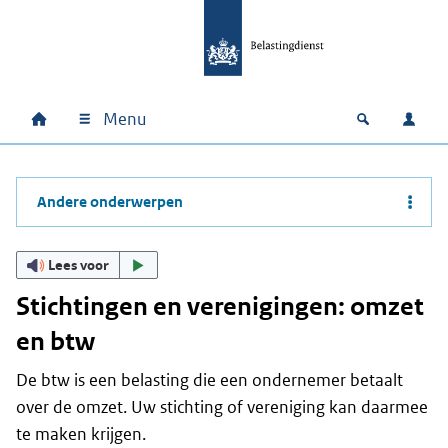
Ga naar hoofdinhoud
Ga direct naar hoofdnavigatie
Ga direct naar footer
Menu
Home
Open zoek
Inlo
Hoofdnavigatie
Andere onderwerpen
Lees voor
Stichtingen en verenigingen: omzet
en btw
De btw is een belasting die een ondernemer betaalt
over de omzet. Uw stichting of vereniging kan daarmee
te maken krijgen.