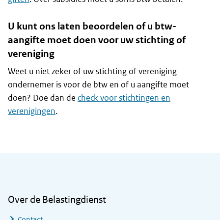
U kunt ons laten beoordelen of u btw-
aangifte moet doen voor uw stichting of
vereniging
Weet u niet zeker of uw stichting of vereniging
ondernemer is voor de btw en of u aangifte moet
doen? Doe dan de
check voor stichtingen en
verenigingen
.
Algemene informatie
Over de Belastingdienst
Contact