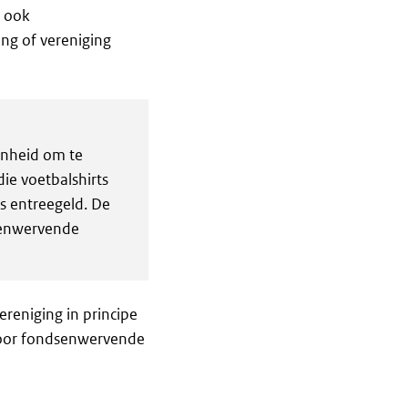
t ook
ing of vereniging
enheid om te
ie voetbalshirts
s entreegeld. De
dsenwervende
ereniging in principe
 voor fondsenwervende