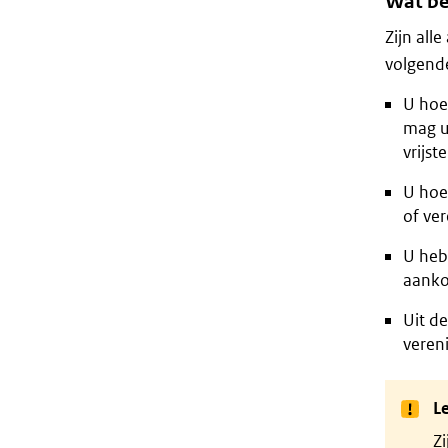
Wat bet
Zijn all
volgend
U hoef
mag u
vrijste
U hoef
of ver
U hebt
aankop
Uit de
vereni
Le
Zi