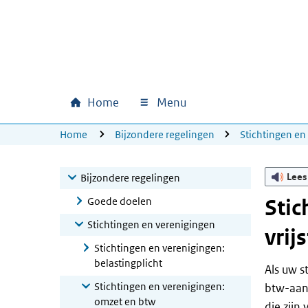
Ga naar hoofdinhoud
Ga direct naar hoofdnavigatie
Ga direct naar footer
Home
Menu
Hoofdnavigatie
U bevindt zich hier:
Home
Bijzondere regelingen
Stichtingen en
Lees
Bijzondere regelingen
Goede doelen
Stic
Stichtingen en verenigingen
vrij
Stichtingen en verenigingen:
belastingplicht
Als uw s
Stichtingen en verenigingen:
btw-aang
omzet en btw
die zijn