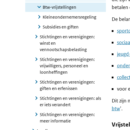
betalen 
Btw-vrijstellingen
Kleineondernemersregeling
De belan
Subsidies en giften
sporto
Stichtingen en verenigingen:
sociaa
winst en
vennootschapsbelasting
jeugd
Stichtingen en verenigingen:
onder
vrijwilligers, personeel en
loonheffingen
colle
Stichtingen en verenigingen:
giften en erfenissen
voor 
Stichtingen en verenigingen: als
Dit zijn
er iets verandert
btw
'.
Stichtingen en verenigingen:
meer informatie
Vrijste