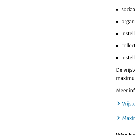
sociaa
organ
instel
colle
inste
De vrijs
maximum
Meer inf
Vrijs
Maxim