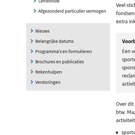
Landbouw
Veel sti
Afgezonderd particulier vermogen
fondsenw
extra in
Nieuws
Voor
Belangrijke datums
Een v
Programma's en formulieren
sport
Brochures en publicaties
spons
Rekenhulpen
recla
Verstoringen
activi
Over dit
btw. Maa
activitei
sporto