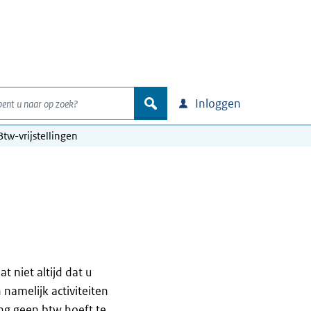
nt u naar op zoek?
zoek
Inloggen
Btw-vrijstellingen
 niet altijd dat u
namelijk activiteiten
ing geen btw hoeft te