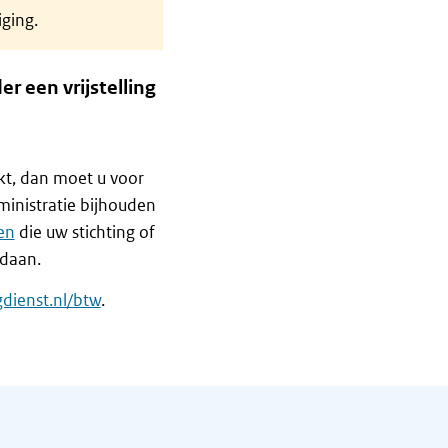
iging.
er een vrijstelling
kt, dan moet u voor
ministratie bijhouden
en
die uw stichting of
edaan.
gdienst.nl/btw
.