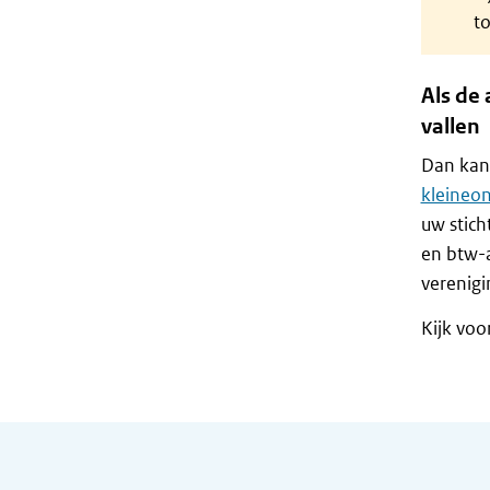
t
Als de 
vallen
Dan kan 
kleineo
uw stich
en btw-a
verenigi
Kijk voo
Algemene informatie