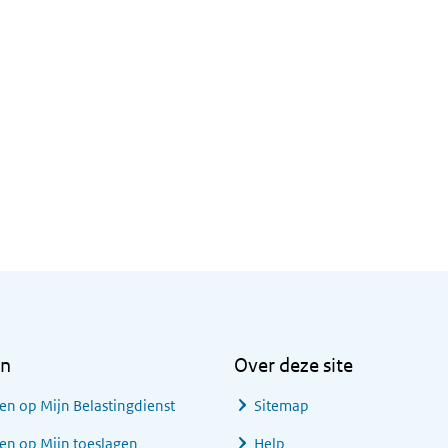
en
Over deze site
en op Mijn Belastingdienst
Sitemap
en op Mijn toeslagen
Help