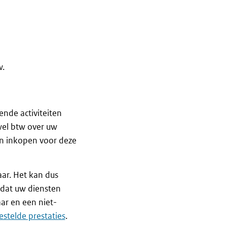
w.
nde activiteiten
wel btw over uw
n inkopen voor deze
ar. Het kan dus
dat uw diensten
aar en een niet-
gestelde prestaties
.