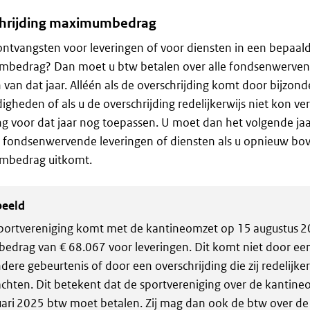
hrijding maximumbedrag
ontvangsten voor leveringen of voor diensten in een bepaald
bedrag? Dan moet u btw betalen over alle fondsenwervend
 van dat jaar. Alléén als de overschrijding komt door bijzon
gheden of als u de overschrijding redelijkerwijs niet kon ve
ling voor dat jaar nog toepassen. U moet dan het volgende ja
e fondsenwervende leveringen of diensten als u opnieuw bo
bedrag uitkomt.
beeld
portvereniging komt met de kantineomzet op 15 augustus 
bedrag van € 68.067 voor leveringen. Dit komt niet door ee
ndere gebeurtenis of door een overschrijding die zij redelijke
chten. Dit betekent dat de sportvereniging over de kantine
uari 2025 btw moet betalen. Zij mag dan ook de btw over de