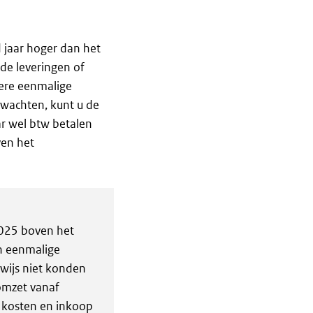
 jaar hoger dan het
e leveringen of
dere eenmalige
rwachten, kunt u de
ar wel btw betalen
ven het
2025 boven het
n eenmalige
rwijs niet konden
omzet vanaf
 kosten en inkoop