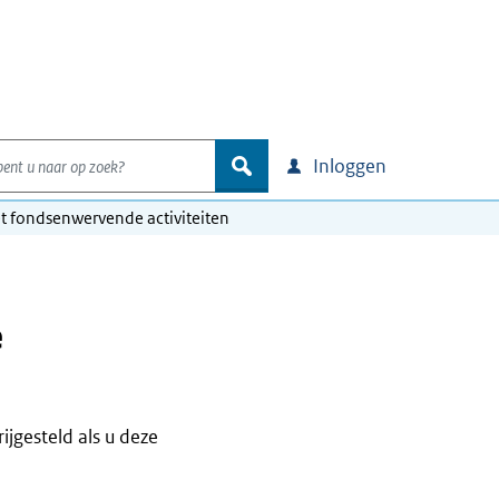
nt u naar op zoek?
zoek
Inloggen
fondsenwervende activiteiten
e
ijgesteld als u deze