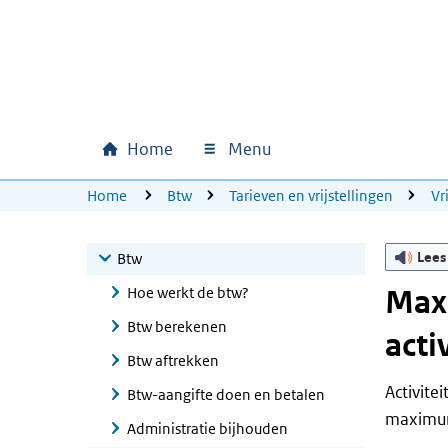
Ga naar hoofdinhoud
Ga direct naar hoofdnavigatie
Ga direct naar footer
Home
Menu
Hoofdnavigatie
U bevindt zich hier:
Home
Btw
Tarieven en vrijstellingen
Vr
Lees
Btw
Hoe werkt de btw?
Max
Btw berekenen
acti
Btw aftrekken
Activite
Btw-aangifte doen en betalen
maximum
Administratie bijhouden