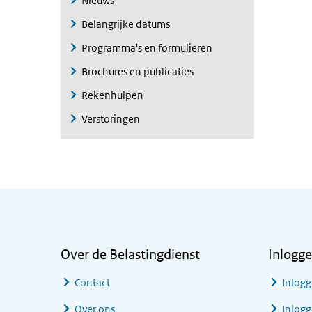
Nieuws
Belangrijke datums
Programma's en formulieren
Brochures en publicaties
Rekenhulpen
Verstoringen
Algemene informatie
Over de Belastingdienst
Inlogg
Contact
Inlogg
Over ons
Inlogg