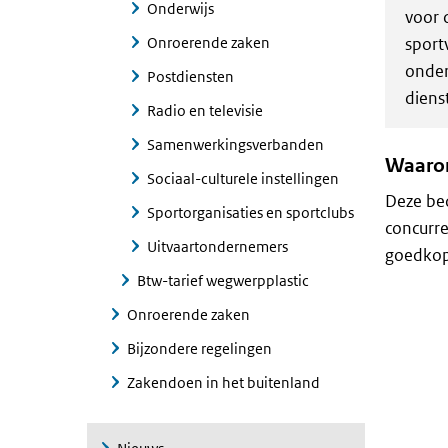
Onderwijs
voor 
Onroerende zaken
sport
onder
Postdiensten
diens
Radio en televisie
Samenwerkingsverbanden
Waarom
Sociaal-culturele instellingen
Deze bed
Sportorganisaties en sportclubs
concurre
Uitvaartondernemers
goedkop
Btw-tarief wegwerpplastic
Onroerende zaken
Bijzondere regelingen
Zakendoen in het buitenland