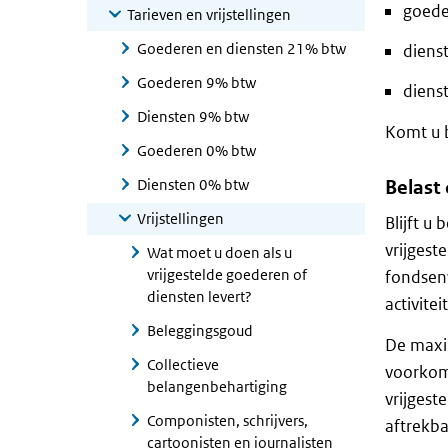
goede
Tarieven en vrijstellingen
Goederen en diensten 21% btw
dienst
Goederen 9% btw
dienst
Diensten 9% btw
Komt u b
Goederen 0% btw
Diensten 0% btw
Belast 
Vrijstellingen
Blijft 
vrijges
Wat moet u doen als u
vrijgestelde goederen of
fondsen
diensten levert?
activite
Beleggingsgoud
De maxi
Collectieve
voorkom
belangenbehartiging
vrijgest
Componisten, schrijvers,
aftrekba
cartoonisten en journalisten