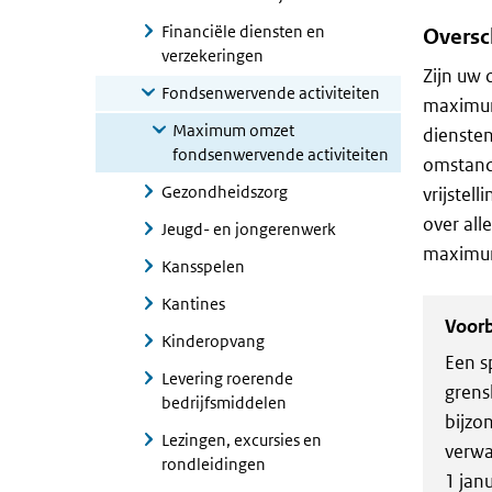
Financiële diensten en
Oversc
verzekeringen
Zijn uw 
Fondsenwervende activiteiten
maximum
Maximum omzet
diensten
fondsenwervende activiteiten
omstandi
Gezondheidszorg
vrijstel
over all
Jeugd- en jongerenwerk
maximum
Kansspelen
Kantines
Voor
Kinderopvang
Een s
Levering roerende
grens
bedrijfsmiddelen
bijzo
Lezingen, excursies en
verwa
rondleidingen
1 jan