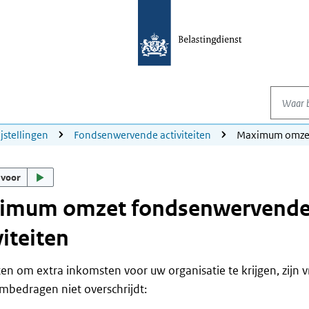
Waar be
ijstellingen
Fondsenwervende activiteiten
Maximum omzet 
 voor
imum omzet fondsenwervend
viteiten
iten om extra inkomsten voor uw organisatie te krijgen, zijn vr
bedragen niet overschrijdt: