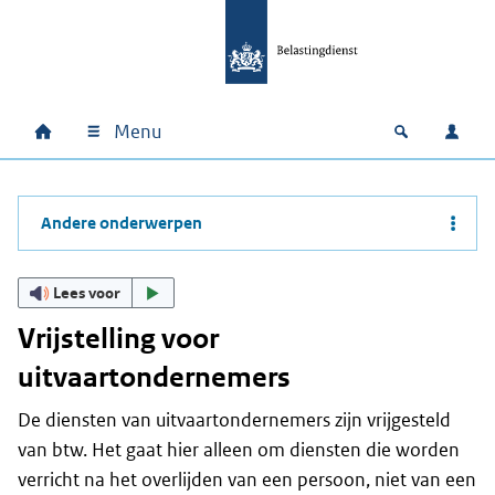
Ga naar hoofdinhoud
Ga direct naar hoofdnavigatie
Ga direct naar footer
Menu
Home
Open zoek
Inlo
Hoofdnavigatie
Andere onderwerpen
Lees voor
Vrijstelling voor
uitvaartondernemers
De diensten van uitvaartondernemers zijn vrijgesteld
van btw. Het gaat hier alleen om diensten die worden
verricht na het overlijden van een persoon, niet van een