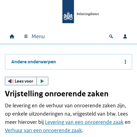
Ga naar hoofdinhoud
Ga direct naar hoofdnavigatie
Ga direct naar footer
Menu
Home
Open zoek
Inlo
Hoofdnavigatie
Andere onderwerpen
Lees voor
Vrijstelling onroerende zaken
De levering en de verhuur van onroerende zaken zijn,
op enkele uitzonderingen na, vrijgesteld van btw. Lees
meer hierover bij
Levering van een onroerende zaak
en
Verhuur van een onroerende zaak
.