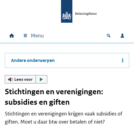
Ga naar hoofdinhoud
Ga direct naar hoofdnavigatie
Ga direct naar footer
Menu
Home
Open zoek
Inlo
Hoofdnavigatie
Andere onderwerpen
Lees voor
Stichtingen en verenigingen:
subsidies en giften
Stichtingen en verenigingen krijgen vaak subsidies of
giften. Moet u daar btw over betalen of niet?