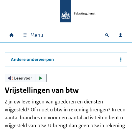
Ga naar hoofdinhoud
Ga direct naar hoofdnavigatie
Ga direct naar footer
Menu
Home
Open zoek
Inlo
Hoofdnavigatie
Andere onderwerpen
Lees voor
Vrijstellingen van btw
Zijn uw leveringen van goederen en diensten
vrijgesteld? Of moet u btw in rekening brengen? In een
aantal branches en voor een aantal activiteiten bent u
vrijgesteld van btw. U brengt dan geen btw in rekening.