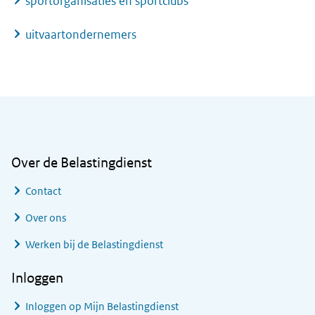
sportorganisaties en sportclubs
uitvaartondernemers
Algemene informatie
Over de Belastingdienst
Contact
Over ons
Werken bij de Belastingdienst
Inloggen
Inloggen op Mijn Belastingdienst