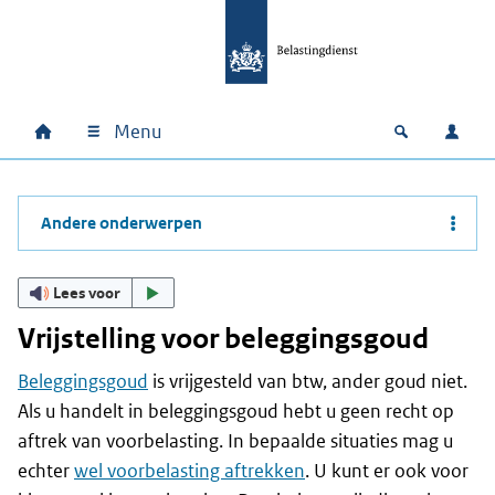
Ga naar hoofdinhoud
Ga direct naar hoofdnavigatie
Ga direct naar footer
Menu
Home
Open zoek
Inlo
Hoofdnavigatie
Andere onderwerpen
Lees voor
Vrijstelling voor beleggingsgoud
Beleggingsgoud
is vrijgesteld van btw, ander goud niet.
Als u handelt in beleggingsgoud hebt u geen recht op
aftrek van voorbelasting. In bepaalde situaties mag u
echter
wel voorbelasting aftrekken
. U kunt er ook voor