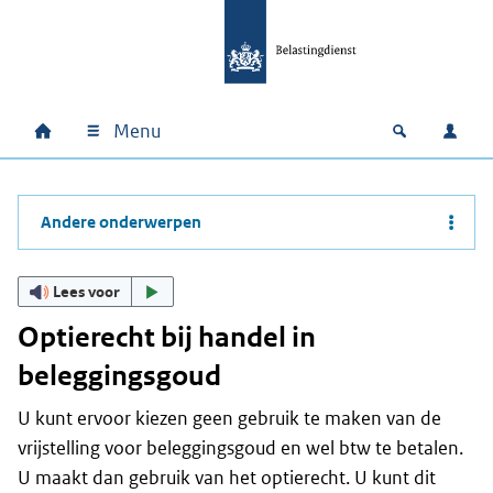
Ga naar hoofdinhoud
Ga direct naar hoofdnavigatie
Ga direct naar footer
Menu
Home
Open zoek
Inlo
Hoofdnavigatie
Andere onderwerpen
Lees voor
Optierecht bij handel in
beleggingsgoud
U kunt ervoor kiezen geen gebruik te maken van de
vrijstelling voor beleggingsgoud en wel btw te betalen.
U maakt dan gebruik van het optierecht. U kunt dit