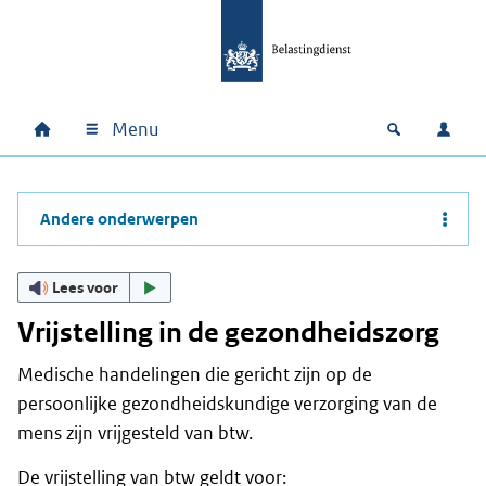
Ga naar hoofdinhoud
Ga direct naar hoofdnavigatie
Ga direct naar footer
Menu
Home
Open zoek
Inlo
Hoofdnavigatie
Andere onderwerpen
Lees voor
Vrijstelling in de gezondheidszorg
Medische handelingen die gericht zijn op de
persoonlijke gezondheidskundige verzorging van de
mens zijn vrijgesteld van btw.
De vrijstelling van btw geldt voor: