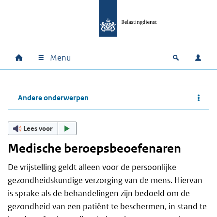
Ga naar hoofdinhoud
Ga direct naar hoofdnavigatie
Ga direct naar footer
Menu
Home
Open zoek
Inlo
Hoofdnavigatie
Andere onderwerpen
Lees voor
Medische beroepsbeoefenaren
De vrijstelling geldt alleen voor de persoonlijke
gezondheidskundige verzorging van de mens. Hiervan
is sprake als de behandelingen zijn bedoeld om de
gezondheid van een patiënt te beschermen, in stand te