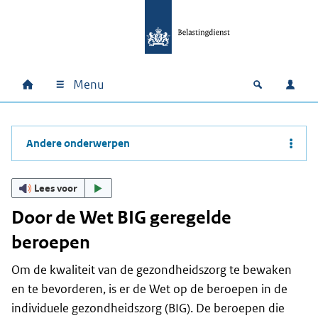
Ga naar hoofdinhoud
Ga direct naar hoofdnavigatie
Ga direct naar footer
Menu
Home
Open zoek
Inlo
Hoofdnavigatie
Andere onderwerpen
Lees voor
Door de Wet BIG geregelde
beroepen
Om de kwaliteit van de gezondheidszorg te bewaken
en te bevorderen, is er de Wet op de beroepen in de
individuele gezondheidszorg (BIG). De beroepen die