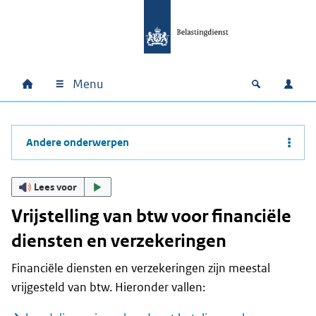
Ga naar hoofdinhoud
Ga direct naar hoofdnavigatie
Ga direct naar footer
Menu
Home
Open zoek
Inlo
Hoofdnavigatie
Andere onderwerpen
Lees voor
Vrijstelling van btw voor financiële
diensten en verzekeringen
Financiële diensten en verzekeringen zijn meestal
vrijgesteld van btw. Hieronder vallen: