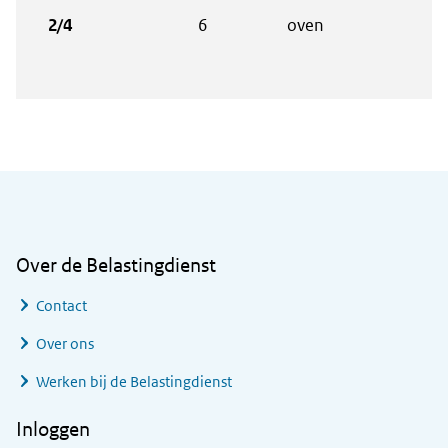
2/4
6
oven
€ 1
Algemene informatie
Over de Belastingdienst
Contact
Over ons
Werken bij de Belastingdienst
Inloggen