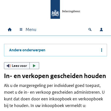
Ga naar hoofdinhoud
Ga direct naar hoofdnavigatie
Ga direct naar footer
Menu
Home
Open zoek
Inlo
Hoofdnavigatie
Andere onderwerpen
Lees voor
In- en verkopen gescheiden houden
Als u de margeregeling per individueel goed toepast,
moet u de in- en verkoop gescheiden administreren. U
kunt dat doen door een inkoopboek en verkoopboek
bij te houden. In uw inkoopboek vermeldt u: