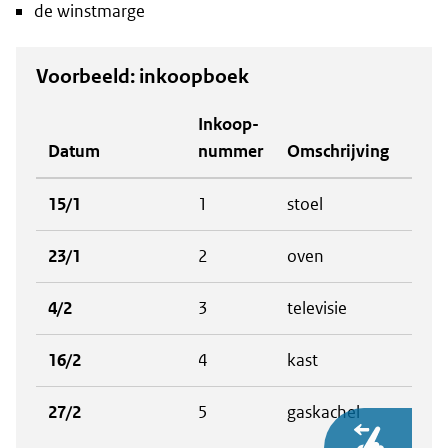
de winstmarge
Voorbeeld: inkoopboek
Inkoop-
Datum
nummer
Omschrijving
Inko
15/1
1
stoel
€ 1
23/1
2
oven
€ 75
4/2
3
televisie
€ 1
16/2
4
kast
€ 2
27/2
5
gaskachel
€ 1