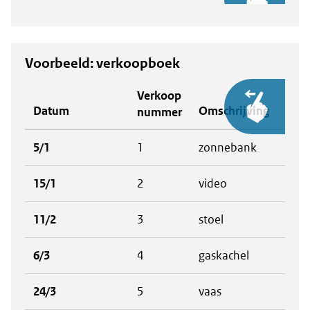
Voorbeeld: verkoopboek
Verkoop
Ver
Datum
Omschrijving
nummer
prijs
5/1
1
zonnebank
€ 3
15/1
2
video
€ 2
11/2
3
stoel
€ 2
6/3
4
gaskachel
€ 75
24/3
5
vaas
€ 2