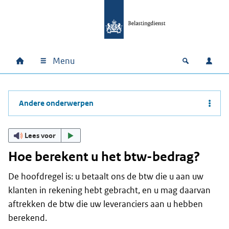
Ga naar hoofdinhoud
Ga direct naar hoofdnavigatie
Ga direct naar footer
Menu
Home
Open zoek
Inlo
Hoofdnavigatie
Andere onderwerpen
Lees voor
Hoe berekent u het btw-bedrag?
De hoofdregel is: u betaalt ons de btw die u aan uw
klanten in rekening hebt gebracht, en u mag daarvan
aftrekken de btw die uw leveranciers aan u hebben
berekend.