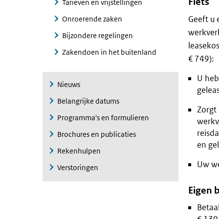
Fiets
Tarieven en vrijstellingen
Geeft u 
Onroerende zaken
werkver
Bijzondere regelingen
leasekos
Zakendoen in het buitenland
€ 749):
U hebt
Nieuws
gelea
Belangrijke datums
Zorgt
Programma's en formulieren
werkv
reisd
Brochures en publicaties
en gel
Rekenhulpen
Uw we
Verstoringen
Eigen b
Betaa