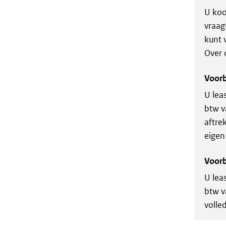
U koo
vraag
kunt 
Over 
Voorb
U lea
btw v
aftre
eigen
Voorb
U lea
btw v
volle