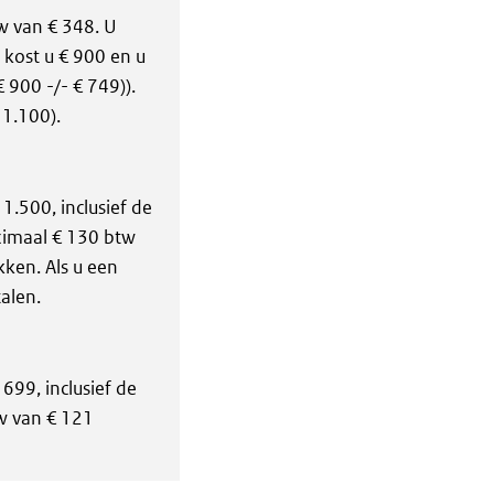
w van € 348. U
 kost u € 900 en u
 900 -/- € 749)).
 1.100).
.500, inclusief de
ximaal € 130 btw
kken. Als u een
alen.
699, inclusief de
w van € 121