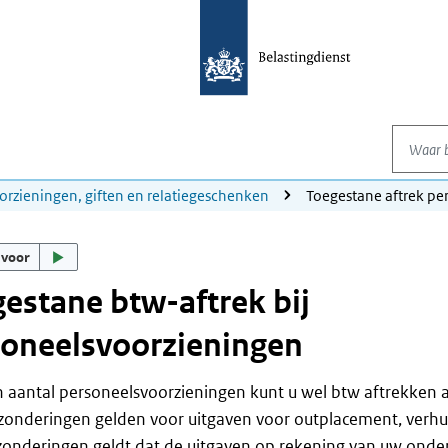
Waar be
orzieningen, giften en relatiegeschenken
Toegestane aftrek pe
 voor
estane btw-aftrek bij
soneelsvoorzieningen
 aantal personeelsvoorzieningen kunt u wel btw aftrekken a
zonderingen gelden voor uitgaven voor outplacement, verhuiz
zonderingen geldt dat de uitgaven op rekening van uw ond