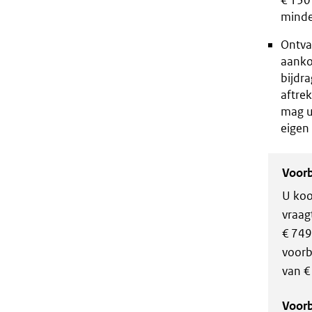
€ 130 
minde
Ontva
aankoo
bijdr
aftrek
mag u 
eigen
Voorb
U koo
vraag
€ 749
voorb
van €
Voorb