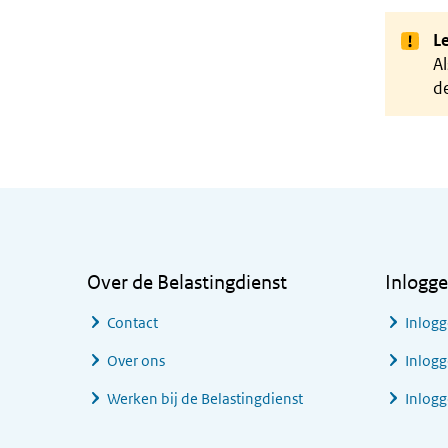
Le
Al
de
Algemene informatie
Over de Belastingdienst
Inlogg
Contact
Inlogg
Over ons
Inlogg
Werken bij de Belastingdienst
Inlog