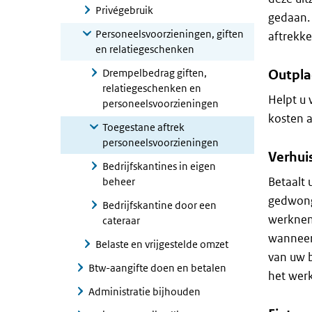
Privégebruik
gedaan. 
Personeelsvoorzieningen, giften
aftrekke
en relatiegeschenken
Drempelbedrag giften,
Outpl
relatiegeschenken en
Helpt u 
personeelsvoorzieningen
kosten a
Toegestane aftrek
personeelsvoorzieningen
Verhui
Bedrijfskantines in eigen
Betaalt
beheer
gedwong
Bedrijfskantine door een
werknem
cateraar
wanneer 
Belaste en vrijgestelde omzet
van uw b
Btw-aangifte doen en betalen
het werk
Administratie bijhouden