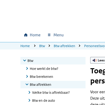
Ga naar hoofdinhoud
Ga direct naar hoofdnavigatie
Ga direct naar footer
Home
Menu
Hoofdnavigatie
U bevindt zich hier:
Home
Btw
Btw aftrekken
Personeelsvo
Lees
Btw
Hoe werkt de btw?
Toeg
Btw berekenen
per
Btw aftrekken
Voor een
Welke btw is aftrekbaar?
Deze uit
Btw en de auto
deze uit