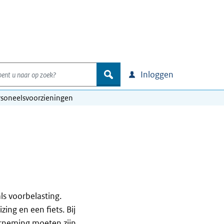
nt u naar op zoek?
zoek
Inloggen
rsoneelsvoorzieningen
ls voorbelasting.
ing en een fiets. Bij
erneming moeten zijn