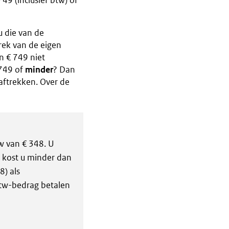
49 (inclusief btw) of
 die van de
trek van de eigen
 € 749 niet
 749 of
minder
? Dan
aftrekken. Over de
w van € 348. U
 kost u minder dan
8) als
btw-bedrag betalen