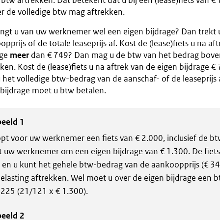
btw aftrekken. Dat betekent dat u bij een (lease)fiets van € 7
r de volledige btw mag aftrekken.
ngt u van uw werknemer wel een eigen bijdrage? Dan trekt u
pprijs of de totale leaseprijs af. Kost de (lease)fiets u na af
age
meer
dan € 749? Dan mag u de btw van het bedrag boven
ken. Kost de (lease)fiets u na aftrek van de eigen bijdrage €
het volledige btw-bedrag van de aanschaf- of de leaseprijs 
 bijdrage moet u btw betalen.
eeld 1
pt voor uw werknemer een fiets van € 2.000, inclusief de bt
t uw werknemer om een eigen bijdrage van € 1.300. De fiets
 en u kunt het gehele btw-bedrag van de aankoopprijs (€ 34
elasting aftrekken. Wel moet u over de eigen bijdrage een 
 225 (21/121 x € 1.300).
eeld 2