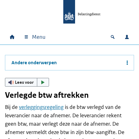
Ga naar hoofdinhoud
Ga direct naar hoofdnavigatie
Ga direct naar footer
Menu
Home
Open zoek
Inlo
Hoofdnavigatie
Andere onderwerpen
Lees voor
Verlegde btw aftrekken
Bij de
verleggingsregeling
is de btw verlegd van de
leverancier naar de afnemer. De leverancier rekent
geen btw, maar verlegt deze naar de afnemer. De
afnemer vermeldt deze btw in zijn btw-aangifte. De