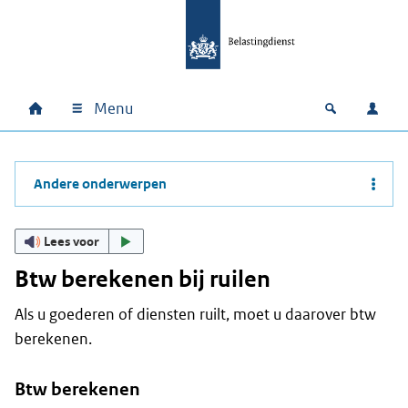
Ga naar hoofdinhoud
Ga direct naar hoofdnavigatie
Ga direct naar footer
Menu
Home
Open zoek
Inlo
Hoofdnavigatie
Andere onderwerpen
Lees voor
Btw berekenen bij ruilen
Als u goederen of diensten ruilt, moet u daarover btw
berekenen.
Btw berekenen