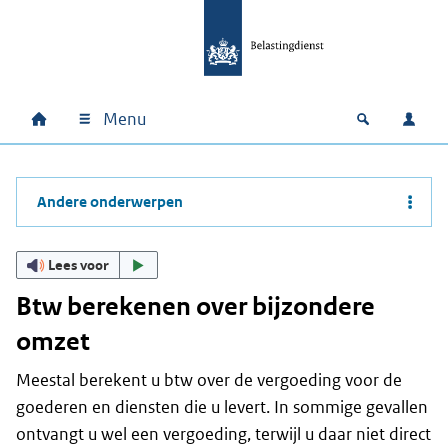
Ga naar hoofdinhoud
Ga direct naar hoofdnavigatie
Ga direct naar footer
Menu
Home
Open zoek
Inlo
Hoofdnavigatie
Andere onderwerpen
Lees voor
Btw berekenen over bijzondere
omzet
Meestal berekent u btw over de vergoeding voor de
goederen en diensten die u levert. In sommige gevallen
ontvangt u wel een vergoeding, terwijl u daar niet direct