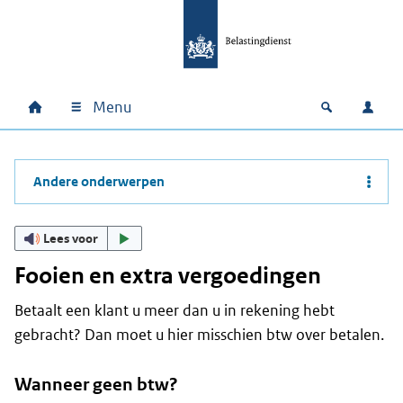
Ga naar hoofdinhoud
Ga direct naar hoofdnavigatie
Ga direct naar footer
Menu
Home
Open zoek
Inlo
Hoofdnavigatie
Andere onderwerpen
Lees voor
Fooien en extra vergoedingen
Betaalt een klant u meer dan u in rekening hebt
gebracht? Dan moet u hier misschien btw over betalen.
Wanneer geen btw?