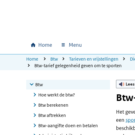
Ga naar hoofdinhoud
Ga direct naar hoofdnavigatie
Ga direct naar footer
Home
Menu
Hoofdnavigatie
U bevindt zich hier:
Home
Btw
Tarieven en vrijstellingen
Di
Btw-tarief gelegenheid geven om te sporten
Lees
Btw
Hoe werkt de btw?
Btw-
Btw berekenen
Het geve
Btw aftrekken
een
spo
Btw-aangifte doen en betalen
beschikb