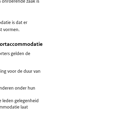
 onroerende zaak is
atie is dat er
st vormen.
sportaccommodatie
rters gelden de
ng voor de duur van
anderen onder hun
ie leden gelegenheid
commodatie laat