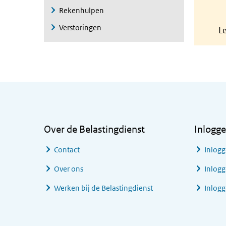
Rekenhulpen
Verstoringen
L
Algemene informatie
Over de Belastingdienst
Inlogg
Contact
Inlogg
Over ons
Inlogg
Werken bij de Belastingdienst
Inlog