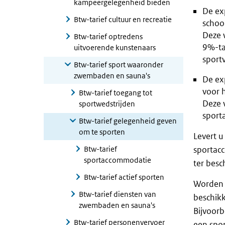
kampeergelegenheid bieden
De ex
Btw-tarief cultuur en recreatie
schoo
Deze 
Btw-tarief optredens
9%-ta
uitvoerende kunstenaars
sport
Btw-tarief sport waaronder
zwembaden en sauna's
De exp
voor 
Btw-tarief toegang tot
Deze v
sportwedstrijden
sport
Btw-tarief gelegenheid geven
om te sporten
Levert u
Btw-tarief
sportacc
sportaccommodatie
ter besc
Btw-tarief actief sporten
Worden s
Btw-tarief diensten van
beschikk
zwembaden en sauna's
Bijvoorb
Btw-tarief personenvervoer
een spo