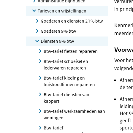
Administratie bijhouden
verhuren
in princi
Tarieven en vrijstellingen
Goederen en diensten 21% btw
Kenmerke
Goederen 9% btw
meerder
Diensten 9% btw
Voorwa
Btw-tarief fietsen repareren
Voor het
Btw-tarief schoeisel en
lederwaren repareren
volgend
Btw-tarief kleding en
Afnem
huishoudlinnen repareren
de ter
Btw-tarief diensten van
Afnem
kappers
leidin
Btw-tarief werkzaamheden aan
Het 9%
woningen
geeft 
sport
Btw-tarief