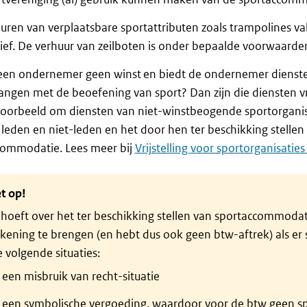
uren van verplaatsbare sportattributen zoals trampolines va
ef. De verhuur van zeilboten is onder bepaalde voorwaarden 
een ondernemer geen winst en biedt de ondernemer dienst
gen met de beoefening van sport? Dan zijn die diensten vri
voorbeeld om diensten van niet-winstbeogende sportorganisa
leden en niet-leden en het door hen ter beschikking stellen
commodatie. Lees meer bij
Vrijstelling voor sportorganisaties
t op!
hoeft over het ter beschikking stellen van sportaccommodat
kening te brengen (en hebt dus ook geen btw-aftrek) als er 
 volgende situaties:
een misbruik van recht-situatie
een symbolische vergoeding, waardoor voor de btw geen sp