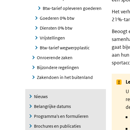
Btw-tarief opleveren goederen
Het verh
Goederen 0% btw
21%-tari
Diensten 0% btw
Beoogt 
Vrijstellingen
samenhan
gaat bij
Btw-tarief wegwerpplastic
aan hun 
Onroerende zaken
sportac
Bijzondere regelingen
Zakendoen in het buitenland
Le
U 
Nieuws
re
Belangrijke datums
de
Programma's en formulieren
Brochures en publicaties