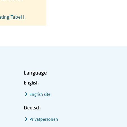
ting Tabel I
.
Language
English
English site
Deutsch
Privatpersonen