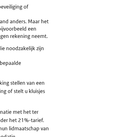
veiliging of
and anders. Maar het
bijvoorbeeld een
igen rekening neemt.
e noodzakelijk zijn
f bepaalde
king stellen van een
g of stelt u kluisjes
natie met het ter
der het 21%-tarief.
 hun lidmaatschap van
odatie.