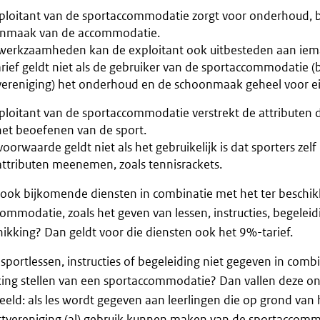
ploitant van de sportaccommodatie zorgt voor onderhoud, be
nmaak van de accommodatie.
werkzaamheden kan de exploitant ook uitbesteden aan iem
rief geldt niet als de gebruiker van de sportaccommodatie (
vereniging) het onderhoud en de schoonmaak geheel voor e
loitant van de sportaccommodatie verstrekt de attributen di
het beoefenen van de sport.
oorwaarde geldt niet als het gebruikelijk is dat sporters zel
attributen meenemen, zoals tennisrackets.
 ook bijkomende diensten in combinatie met het ter beschik
ommodatie, zoals het geven van lessen, instructies, begeleidin
hikking? Dan geldt voor die diensten ook het 9%-tarief.
portlessen, instructies of begeleiding niet gegeven in combi
ing stellen van een sportaccommodatie? Dan vallen deze on
eeld: als les wordt gegeven aan leerlingen die op grond van
rtvereniging (al) gebruik kunnen maken van de sportaccomm