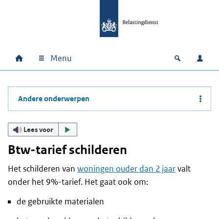
Ga naar hoofdinhoud
Ga direct naar hoofdnavigatie
Ga direct naar footer
Menu
Home
Open zoek
Inlo
Hoofdnavigatie
Andere onderwerpen
Lees voor
Btw-tarief schilderen
Het schilderen van
woningen ouder dan 2 jaar
valt
onder het 9%-tarief. Het gaat ook om:
de gebruikte materialen