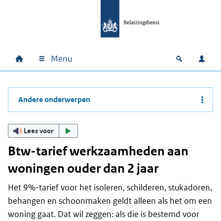
Ga naar hoofdinhoud
Ga direct naar hoofdnavigatie
Ga direct naar footer
Menu
Home
Open zoek
Inlo
Hoofdnavigatie
Andere onderwerpen
Lees voor
Btw-tarief werkzaamheden aan
woningen ouder dan 2 jaar
Het 9%-tarief voor het isoleren, schilderen, stukadoren,
behangen en schoonmaken geldt alleen als het om een
woning gaat. Dat wil zeggen: als die is bestemd voor