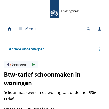
Ga naar hoofdinhoud
Ga direct naar hoofdnavigatie
Ga direct naar footer
Menu
Home
Open zoek
Inlo
Hoofdnavigatie
Andere onderwerpen
Lees voor
Btw-tarief schoonmaken in
woningen
Schoonmaakwerk in de woning valt onder het 9%-
tarief.