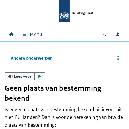
Ga naar hoofdinhoud
Ga direct naar hoofdnavigatie
Ga direct naar footer
Menu
Home
Open zoek
Inlo
Hoofdnavigatie
Andere onderwerpen
Lees voor
Geen plaats van bestemming
bekend
Is er geen plaats van bestemming bekend bij invoer uit
niet-EU-landen? Dan is voor de berekening van btw de
plaats van bestemming: