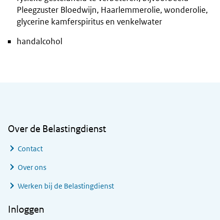
Pleegzuster Bloedwijn, Haarlemmerolie, wonderolie,
glycerine kamferspiritus en venkelwater
handalcohol
Algemene informatie
Over de Belastingdienst
Contact
Over ons
Werken bij de Belastingdienst
Inloggen