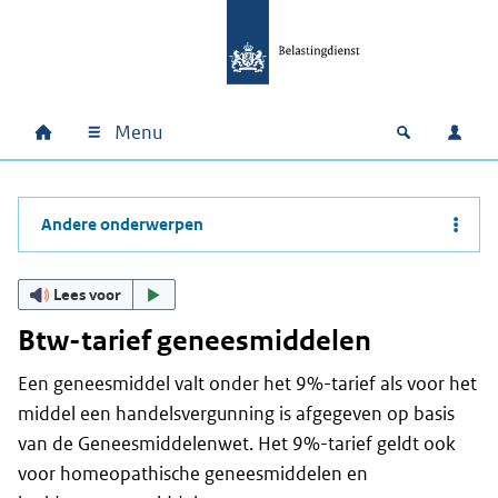
Ga naar hoofdinhoud
Ga direct naar hoofdnavigatie
Ga direct naar footer
Menu
Home
Open zoek
Inlo
Hoofdnavigatie
Andere onderwerpen
Lees voor
Btw-tarief geneesmiddelen
Een geneesmiddel valt onder het 9%-tarief als voor het
middel een handelsvergunning is afgegeven op basis
van de Geneesmiddelenwet. Het 9%-tarief geldt ook
voor homeopathische geneesmiddelen en