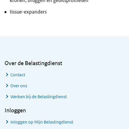
kronen, bruggen en gebitsprothesen
tissue-expanders
Algemene informatie
Over de Belastingdienst
Contact
Over ons
Werken bij de Belastingdienst
Inloggen
Inloggen op Mijn Belastingdienst