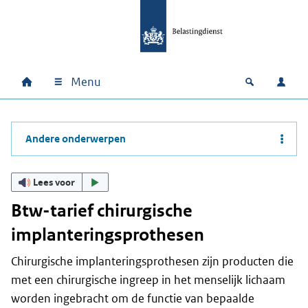
Ga naar hoofdinhoud
Ga direct naar hoofdnavigatie
Ga direct naar footer
Menu
Home
Open zoek
Inlo
Hoofdnavigatie
Andere onderwerpen
Lees voor
Btw-tarief chirurgische
implanteringsprothesen
Chirurgische implanteringsprothesen zijn producten die
met een chirurgische ingreep in het menselijk lichaam
worden ingebracht om de functie van bepaalde