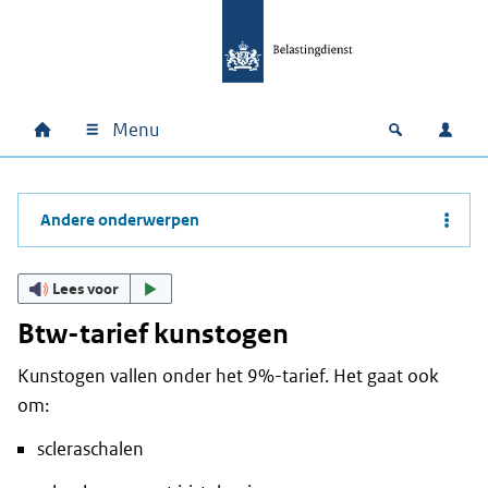
Ga naar hoofdinhoud
Ga direct naar hoofdnavigatie
Ga direct naar footer
Menu
Home
Open zoek
Inlo
Hoofdnavigatie
Andere onderwerpen
Lees voor
Btw-tarief kunstogen
Kunstogen vallen onder het 9%-tarief. Het gaat ook
om:
scleraschalen