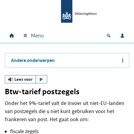
Ga naar hoofdinhoud
Ga direct naar hoofdnavigatie
Ga direct naar footer
Menu
Home
Open zoek
Inlo
Hoofdnavigatie
Andere onderwerpen
Lees voor
Btw-tarief postzegels
Onder het 9%-tarief valt de invoer uit niet-EU-landen
van postzegels die u niet kunt gebruiken voor het
frankeren van post. Het gaat ook om:
fiscale zegels