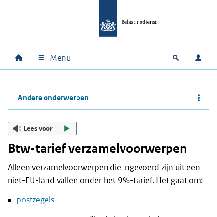
Ga naar hoofdinhoud
Ga direct naar hoofdnavigatie
Ga direct naar footer
Menu
Home
Open zoek
Inlo
Hoofdnavigatie
Andere onderwerpen
Lees voor
Btw-tarief verzamelvoorwerpen
Alleen verzamelvoorwerpen die ingevoerd zijn uit een
niet-EU-land vallen onder het 9%-tarief. Het gaat om:
postzegels