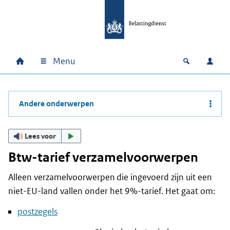
Ga naar hoofdinhoud
Ga direct naar hoofdnavigatie
Ga direct naar footer
Menu
Home
Open zoek
Inlo
Hoofdnavigatie
Andere onderwerpen
Lees voor
Btw-tarief verzamelvoorwerpen
Alleen verzamelvoorwerpen die ingevoerd zijn uit een
niet-EU-land vallen onder het 9%-tarief. Het gaat om:
postzegels