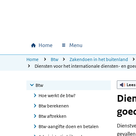
Ga naar hoofdinhoud
Ga direct naar hoofdnavigatie
Ga direct naar footer
Home
Menu
Hoofdnavigatie
U bevindt zich hier:
Home
Btw
Zakendoen in het buitenland
Diensten voor het internationale diensten- en go
Lees
Btw
Hoe werkt de btw?
Dien
Btw berekenen
goe
Btw aftrekken
Dienstve
Btw-aangifte doen en betalen
gevallen