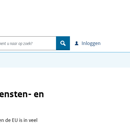
nt u naar op zoek?
zoek
Inloggen
iensten- en
n de EU is in veel