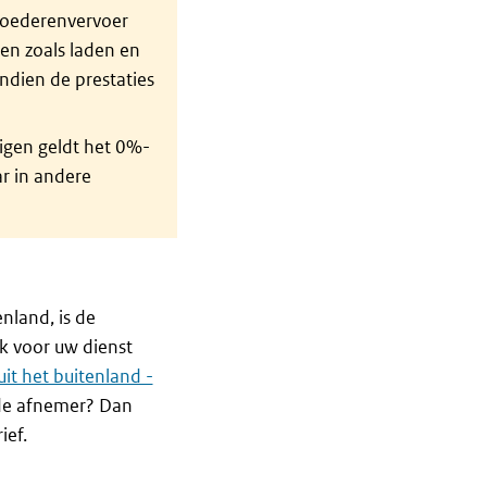
goederenvervoer
n zoals laden en
indien de prestaties
igen geldt het 0%-
ar in andere
nland, is de
ok voor uw dienst
uit het buitenland -
 de afnemer? Dan
ief.