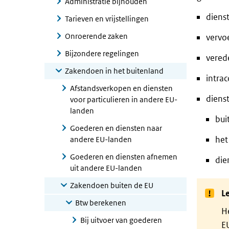
Administratie bijhouden
diens
Tarieven en vrijstellingen
Onroerende zaken
vervo
Bijzondere regelingen
vered
Zakendoen in het buitenland
intra
Afstandsverkopen en diensten
diens
voor particulieren in andere EU-
landen
bui
Goederen en diensten naar
het
andere EU-landen
Goederen en diensten afnemen
die
uit andere EU-landen
Zakendoen buiten de EU
Le
Btw berekenen
He
Bij uitvoer van goederen
EU