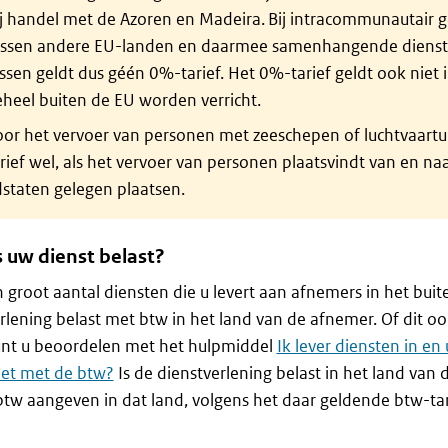
ij handel met de Azoren en Madeira. Bij intracommunautair 
ussen andere EU-landen en daarmee samenhangende dienste
ssen geldt dus géén 0%-tarief. Het 0%-tarief geldt ook niet 
heel buiten de EU worden verricht.
oor het vervoer van personen met zeeschepen of luchtvaartu
rief wel, als het vervoer van personen plaatsvindt van en na
dstaten gelegen plaatsen.
s uw dienst belast?
 groot aantal diensten die u levert aan afnemers in het buite
rlening belast met btw in het land van de afnemer. Of dit o
unt u beoordelen met het hulpmiddel
Ik lever diensten in en 
het met de btw?
Is de dienstverlening belast in het land van
tw aangeven in dat land, volgens het daar geldende btw-tar