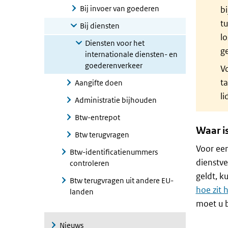
Bij invoer van goederen
b
t
Bij diensten
lo
Diensten voor het
ge
internationale diensten- en
goederenverkeer
V
ta
Aangifte doen
li
Administratie bijhouden
Btw-entrepot
Waar i
Btw terugvragen
Voor een
Btw-identificatienummers
dienstve
controleren
geldt, k
Btw terugvragen uit andere EU-
hoe zit 
landen
moet u b
Nieuws