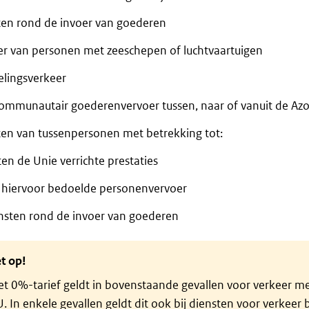
ten rond de invoer van goederen
er van personen met zeeschepen of luchtvaartuigen
elingsverkeer
communautair goederenvervoer tussen, naar of vanuit de Az
ten van tussenpersonen met betrekking tot:
ten de Unie verrichte prestaties
 hiervoor bedoelde personenvervoer
nsten rond de invoer van goederen
t op!
t 0%-tarief geldt in bovenstaande gevallen voor verkeer m
. In enkele gevallen geldt dit ook bij diensten voor verkeer 