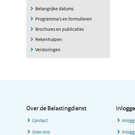
Belangrijke datums
Programma's en formulieren
Brochures en publicaties
Rekenhulpen
Verstoringen
Algemene informatie
Over de Belastingdienst
Inlogg
Contact
Inlogg
Over ons
Inlogg