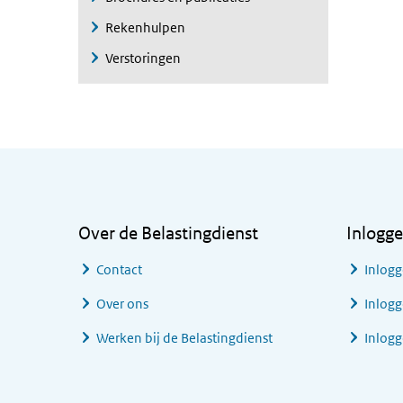
Rekenhulpen
Verstoringen
Algemene informatie
Over de Belastingdienst
Inlogg
Contact
Inlogg
Over ons
Inlogg
Werken bij de Belastingdienst
Inlog