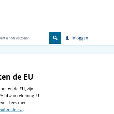
nt u naar op zoek?
zoek
Inloggen
n
ten de EU
buiten de EU, zijn
0% btw in rekening. U
vrij. Lees meer
buiten de EU
.