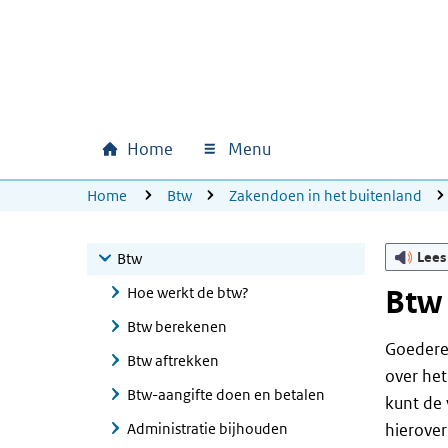
Ga naar hoofdinhoud
Ga direct naar hoofdnavigatie
Ga direct naar footer
Home
Menu
Hoofdnavigatie
U bevindt zich hier:
Home
Btw
Zakendoen in het buitenland
Lees
Btw
Hoe werkt de btw?
Btw 
Btw berekenen
Goederen
Btw aftrekken
over het
Btw-aangifte doen en betalen
kunt de 
Administratie bijhouden
hierover