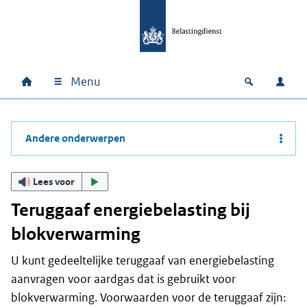
Ga naar hoofdinhoud
Ga direct naar hoofdnavigatie
Ga direct naar footer
Menu
Home
Open zoek
Inlo
Hoofdnavigatie
Andere onderwerpen
Lees voor
Teruggaaf energiebelasting bij
blokverwarming
U kunt gedeeltelijke teruggaaf van energiebelasting
aanvragen voor aardgas dat is gebruikt voor
blokverwarming. Voorwaarden voor de teruggaaf zijn: