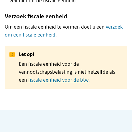
zelf niet tot de fiscale eenheid.
Verzoek fiscale eenheid
Om een fiscale eenheid te vormen doet u een
verzoek
om een fiscale eenheid
.
Let op!
Een fiscale eenheid voor de
vennootschapsbelasting is niet hetzelfde als
een
fiscale eenheid voor de btw
.
Algemene informatie