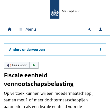
Ga naar hoofdinhoud
Ga direct naar hoofdnavigatie
Ga direct naar footer
Menu
Home
Open zoek
Inlo
Hoofdnavigatie
Andere onderwerpen
Lees voor
Fiscale eenheid
vennootschapsbelasting
Op verzoek kunnen wij een moedermaatschappij
samen met 1 of meer dochtermaatschappijen
aanmerken als een fiscale eenheid voor de