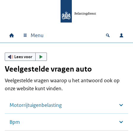
Ga naar hoofdinhoud
Ga direct naar hoofdnavigatie
Ga direct naar footer
Menu
Home
Open zoek
Inlo
Hoofdnavigatie
Lees voor
Veelgestelde vragen auto
Veelgestelde vragen waarop u het antwoord ook op
onze website kunt vinden.
Motorrijtuigenbelasting
Bpm