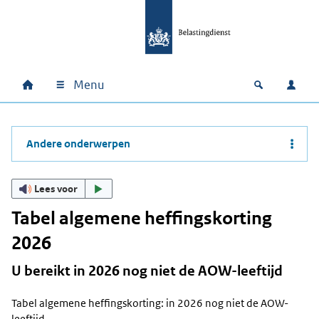
Ga naar hoofdinhoud
Ga direct naar hoofdnavigatie
Ga direct naar footer
Menu
Home
Open zoek
Inlo
Hoofdnavigatie
Andere onderwerpen
Lees voor
Tabel algemene heffingskorting
2026
U bereikt in 2026 nog niet de AOW-leeftijd
Tabel algemene heffingskorting: in 2026 nog niet de AOW-
leeftijd